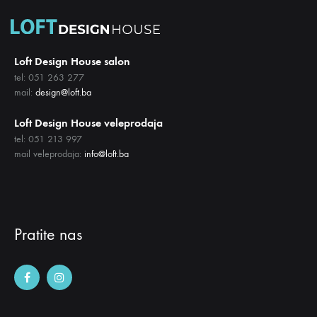
Loft Design House salon
tel: 051 263 277
mail:
design@loft.ba
Loft Design House veleprodaja
tel: 051 213 997
mail veleprodaja:
info@loft.ba
Pratite nas