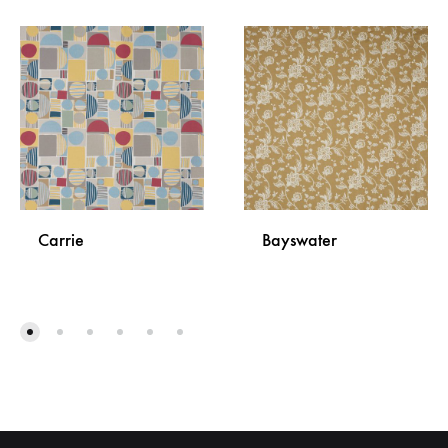
Carrie
Bayswater
DODAJ
DODA
NA
NA
LISTU
LISTU
ŽELJA
ŽELJA