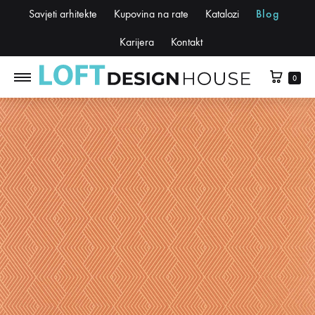
Savjeti arhitekte
Kupovina na rate
Katalozi
Blog
Karijera
Kontakt
0