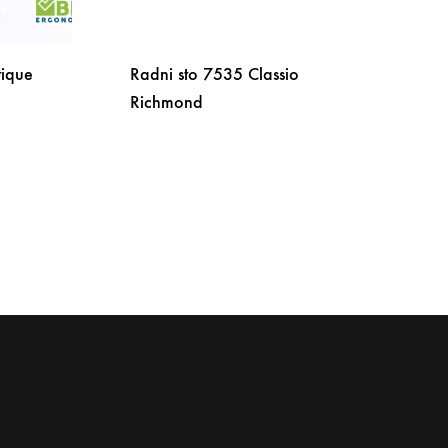
tique
Radni sto 7535 Classio
Richmond
DODAJ
DODAJ
NA
NA
LISTU
LISTU
ŽELJA
ŽELJA