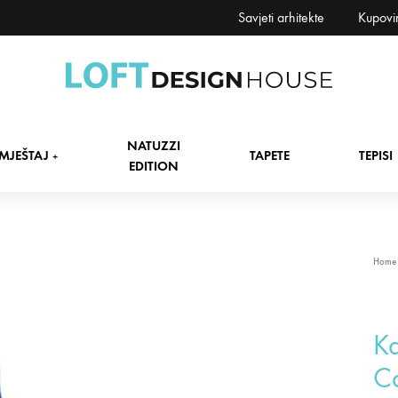
Savjeti arhitekte
Kupovi
Loft
Namještaj,
Design
tapete,
NATUZZI
House
tepisi
MJEŠTAJ
TAPETE
TEPISI
+
EDITION
dekori
i
zavjese,
dekoracije,
+
Home
rasvjeta
+
Ka
+
C
+