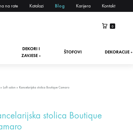
na na rate
Katalozi
Blog
Karijera
Kontakt
0
DEKORI I
ŠTOFOVI
DEKORACIJE
+
ZAVJESE
+
»
Loft salon
»
Kancelarijska stolica Boutique Camaro
ncelarijska stolica Boutique
amaro