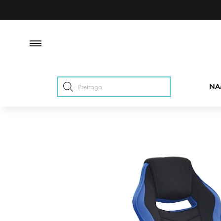
Products
NA
search