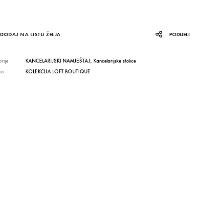
DODAJ NA LISTU ŽELJA
PODIJELI
rije
KANCELARIJSKI NAMJEŠTAJ
,
Kancelarijske stolice
ka
KOLEKCIJA LOFT BOUTIQUE