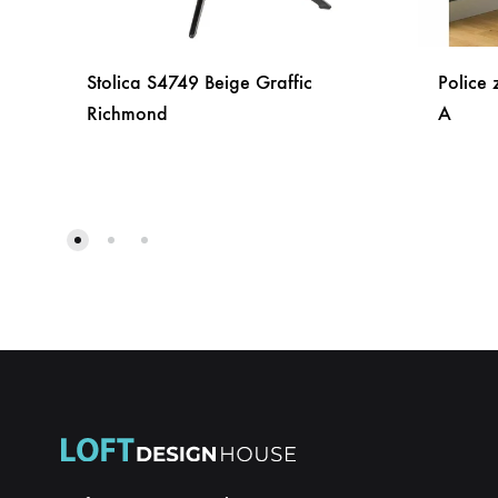
Stolica S4749 Beige Graffic
Police 
Richmond
A
DODAJ
NA
LISTU
ŽELJA