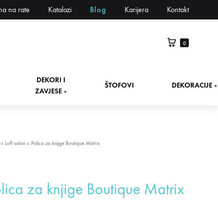
na na rate
Katalozi
Blog
Karijera
Kontakt
0
DEKORI I
ŠTOFOVI
DEKORACIJE
+
ZAVJESE
+
»
Loft salon
»
Polica za knjige Boutique Matrix
lica za knjige Boutique Matrix