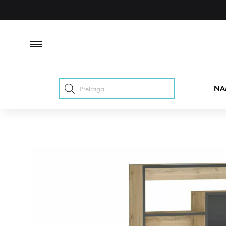
Products
NA
search