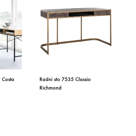
e Costa
Radni sto 7535 Classio
Richmond
DODAJ
NA
DODAJ
LISTU
NA
ŽELJA
LISTU