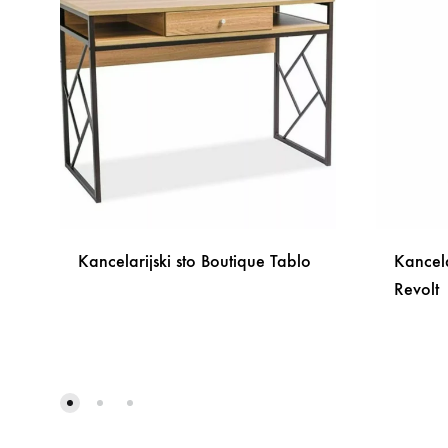
Kancelarijski sto Boutique Tablo
Kancela
Revolt
DODAJ
NA
LISTU
ŽELJA