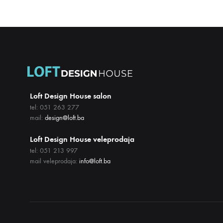
Loft Design House salon
tel: 051 263 277
mail:
design@loft.ba
Loft Design House veleprodaja
tel: 051 213 997
mail veleprodaja:
info@loft.ba