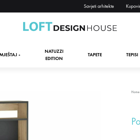
Savjeti arhitekte
Kupovi
Loft
Namještaj,
Design
tapete,
NATUZZI
House
tepisi
MJEŠTAJ
TAPETE
TEPISI
+
EDITION
dekori
i
zavjese,
dekoracije,
+
Home
rasvjeta
+
Po
+
+