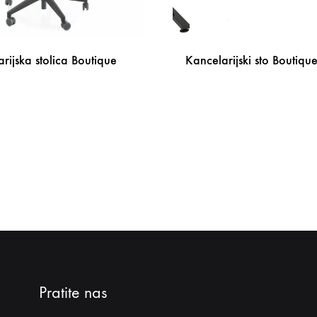
rijska stolica Boutique
Kancelarijski sto Boutiqu
DODAJ
NA
LISTU
ŽELJA
Pratite nas