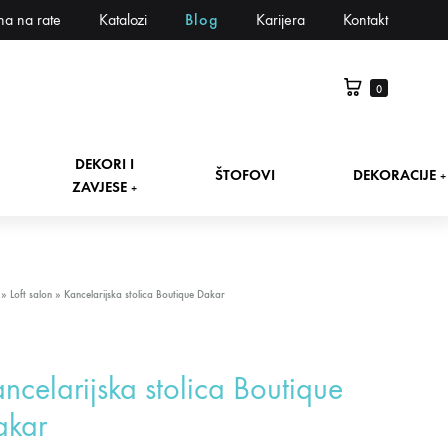
na na rate
Katalozi
Blog
Karijera
Kontakt
0
DEKORI I
ŠTOFOVI
DEKORACIJE
+
ZAVJESE
+
»
Loft salon
»
Kancelarijska stolica Boutique Dakar
ncelarijska stolica Boutique
akar