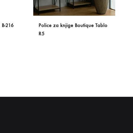
e B-216
Police za knjige Boutique Tablo
R5
DODAJ
NA
DODAJ
LISTU
NA
ŽELJA
LISTU
ŽELJA