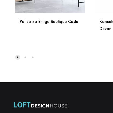
Polica za knjige Boutique Costa
Kancela
Devon
DODAJ
NA
LISTU
ŽELJA