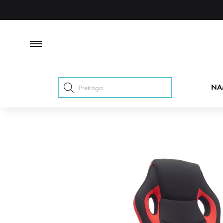
Products
NA
search