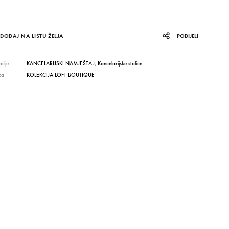
DODAJ NA LISTU ŽELJA
PODIJELI
rije
KANCELARIJSKI NAMJEŠTAJ
,
Kancelarijske stolice
ka
KOLEKCIJA LOFT BOUTIQUE