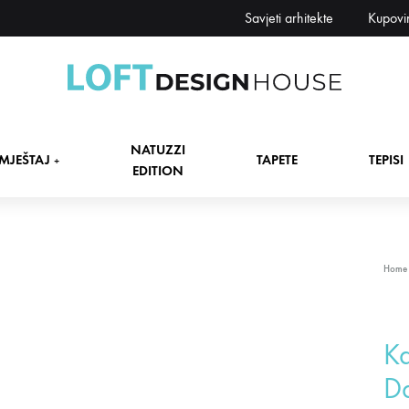
Savjeti arhitekte
Kupovi
Loft
Namještaj,
Design
tapete,
NATUZZI
House
tepisi
MJEŠTAJ
TAPETE
TEPISI
+
EDITION
dekori
i
zavjese,
dekoracije,
+
Home
rasvjeta
+
Ka
+
D
+