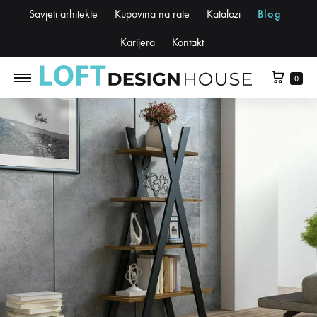
Savjeti arhitekte
Kupovina na rate
Katalozi
Blog
Karijera
Kontakt
0