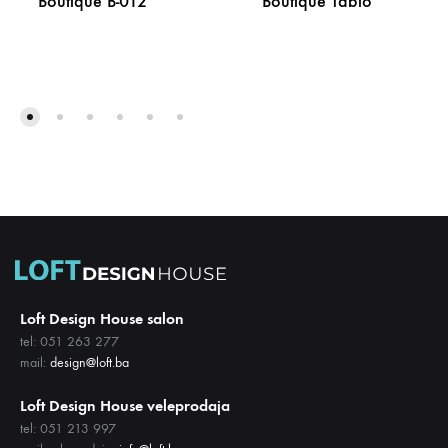
Boutique B-012
Boutique Tablo
DODAJ
DODA
NA
NA
LISTU
LISTU
ŽELJA
ŽELJA
Loft Design House salon
tel: 051 263 277
mail:
design@loft.ba
Loft Design House veleprodaja
tel: 051 213 997