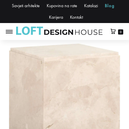
Savjeti arhitekte
Kupovina na rate
Katalozi
Blog
Karijera
Kontakt
0