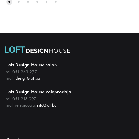
DODAJ
NA
NA
LISTU
LISTU
ŽELJA
ŽELJA
Loft Design House salon
tel: 051 263 277
mail:
design@loft.ba
Loft Design House veleprodaja
tel: 051 213 997
mail veleprodaja:
info@loft.ba