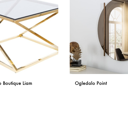
o Boutique Liam
Ogledalo Point
DODAJ
NA
LISTU