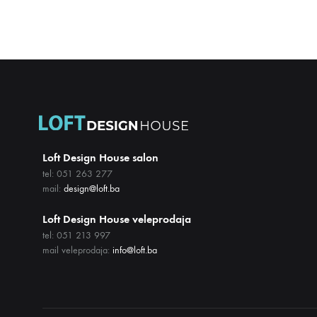
ŽELJA
Loft Design House salon
tel: 051 263 277
mail:
design@loft.ba
Loft Design House veleprodaja
tel: 051 213 997
mail veleprodaja:
info@loft.ba