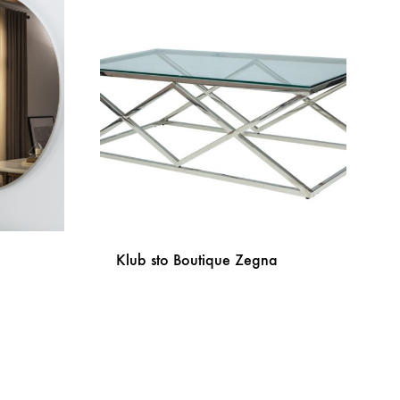
Klub sto Boutique Zegna
DODAJ
DODAJ
NA
NA
LISTU
LISTU