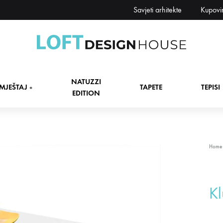
Savjeti arhitekte
Kupovi
Loft
Namještaj,
Design
tapete,
NATUZZI
House
tepisi
MJEŠTAJ
TAPETE
TEPISI
+
EDITION
dekori
i
zavjese,
dekoracije,
+
Home
rasvjeta
+
Kl
+
+