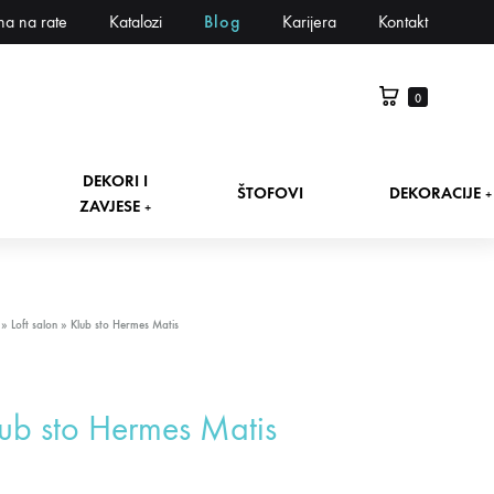
na na rate
Katalozi
Blog
Karijera
Kontakt
0
DEKORI I
ŠTOFOVI
DEKORACIJE
+
ZAVJESE
+
»
Loft salon
»
Klub sto Hermes Matis
ub sto Hermes Matis