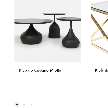
Klub sto Castano Miotto
Klub st
DODAJ
NA
LISTU