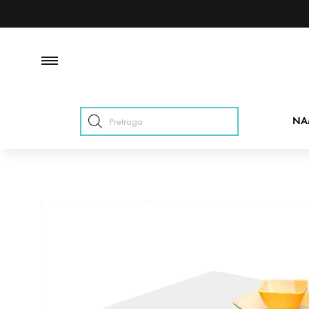
Products
NA
search