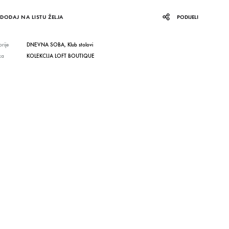
DODAJ NA LISTU ŽELJA
PODIJELI
rije
DNEVNA SOBA
,
Klub stolovi
ka
KOLEKCIJA LOFT BOUTIQUE