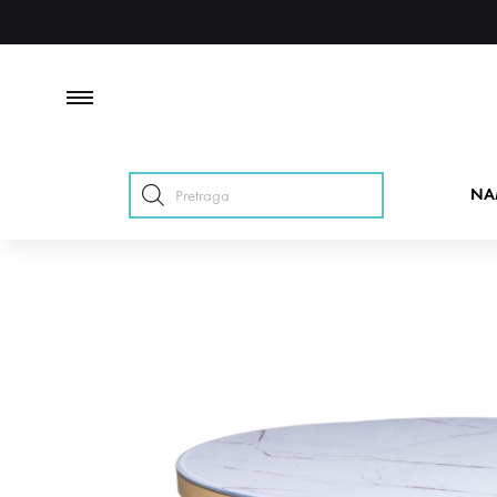
Products
NA
search