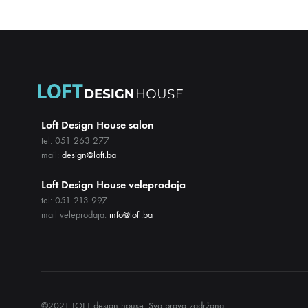
Loft Design House salon
tel: 051 263 277
mail:
design@loft.ba
Loft Design House veleprodaja
tel: 051 213 997
mail veleprodaja:
info@loft.ba
©2021 LOFT design house. Sva prava zadržana.