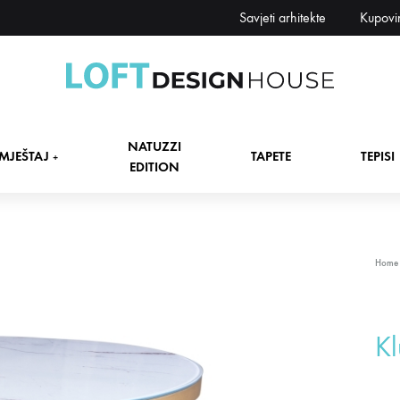
Savjeti arhitekte
Kupovi
Loft
Namještaj,
Design
tapete,
NATUZZI
House
tepisi
MJEŠTAJ
TAPETE
TEPISI
+
EDITION
dekori
i
zavjese,
dekoracije,
+
Home
rasvjeta
+
Kl
+
+