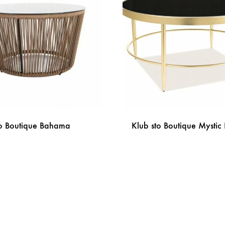
to Boutique Bahama
Klub sto Boutique Mystic 
DODAJ
NA
LISTU
ŽELJA