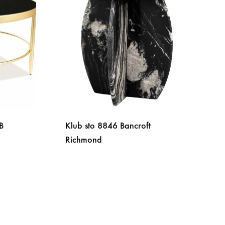
B
Klub sto 8846 Bancroft
Richmond
DODAJ
NA
DODAJ
LISTU
NA
ŽELJA
LISTU
ŽELJA