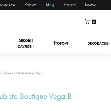
na na rate
Katalozi
Blog
Karijera
Kontakt
0
DEKORI I
ŠTOFOVI
DEKORACIJE
+
ZAVJESE
+
»
Loft salon
»
Klub sto Boutique Vega B
ub sto Boutique Vega B