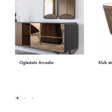
Ogledalo Arcadia
Klub s
DODAJ
NA
LISTU
ŽELJA