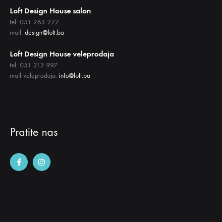
Loft Design House salon
tel: 051 263 277
mail:
design@loft.ba
Loft Design House veleprodaja
tel: 051 213 997
mail veleprodaja:
info@loft.ba
Pratite nas