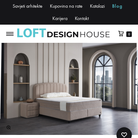
Savjeti arhitekte
Kupovina na rate
Katalozi
Blog
Karijera
Kontakt
0