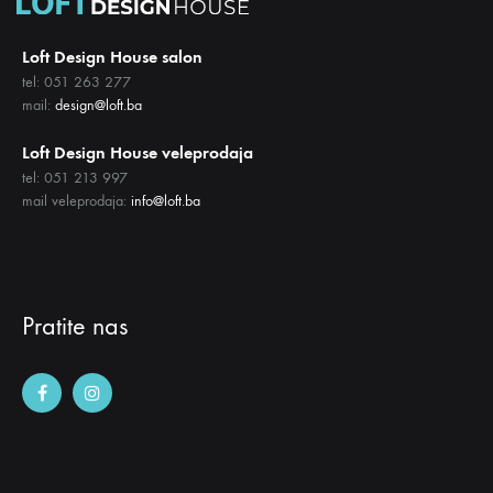
Loft Design House salon
tel: 051 263 277
mail:
design@loft.ba
Loft Design House veleprodaja
tel: 051 213 997
mail veleprodaja:
info@loft.ba
Pratite nas