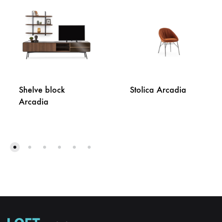
Shelve block
Stolica Arcadia
Arcadia
DODA
DODAJ
NA
NA
LISTU
LISTU
ŽELJA
ŽELJA