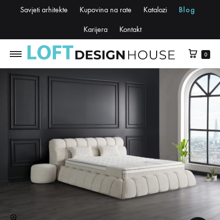
Savjeti arhitekte
Kupovina na rate
Katalozi
Blog
Karijera
Kontakt
0