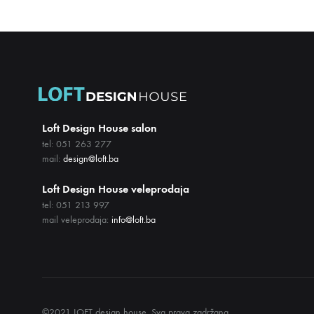
Loft Design House salon
tel: 051 263 277
mail:
design@loft.ba
Loft Design House veleprodaja
tel: 051 213 997
mail veleprodaja:
info@loft.ba
©2021 LOFT design house. Sva prava zadržana.