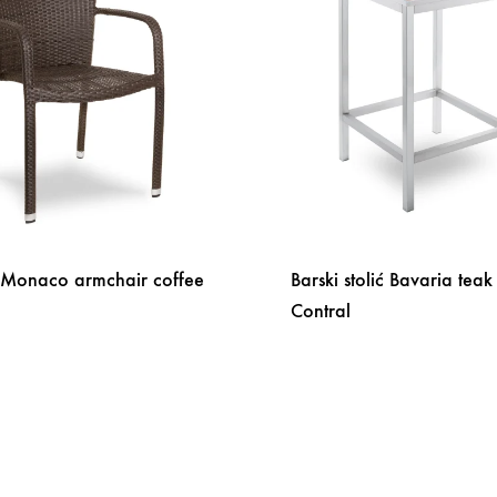
a Monaco armchair coffee
Barski stolić Bavaria teak
Contral
DODAJ
NA
LISTU
ŽELJA