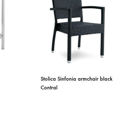
Stolica Sinfonia armchair black
Contral
DODAJ
DODAJ
NA
NA
LISTU
LISTU
ŽELJA
ŽELJA