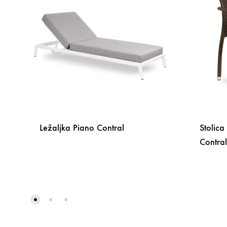
Ležaljka Piano Contral
Stolic
Contral
DODAJ
NA
LISTU
ŽELJA