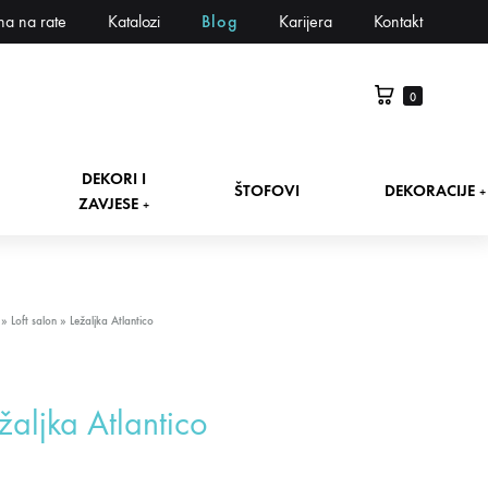
na na rate
Katalozi
Blog
Karijera
Kontakt
0
DEKORI I
ŠTOFOVI
DEKORACIJE
+
ZAVJESE
+
»
Loft salon
»
Ležaljka Atlantico
žaljka Atlantico