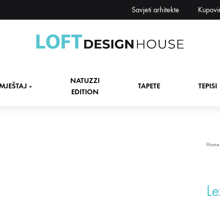
Savjeti arhitekte
Kupovi
Loft
Namještaj,
Design
tapete,
NATUZZI
House
tepisi
MJEŠTAJ
TAPETE
TEPISI
+
EDITION
dekori
i
zavjese,
dekoracije,
+
Home
rasvjeta
+
Le
+
+