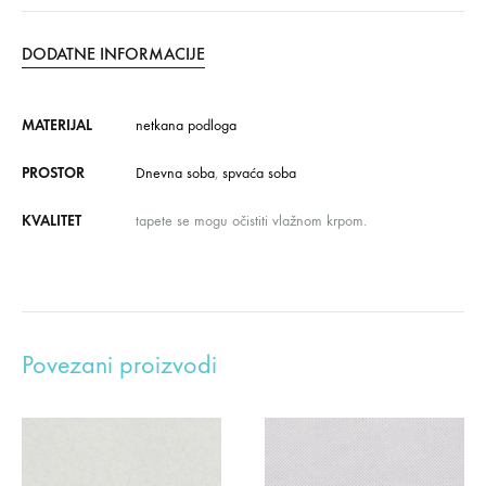
DODATNE INFORMACIJE
MATERIJAL
netkana podloga
PROSTOR
Dnevna soba
,
spvaća soba
KVALITET
tapete se mogu očistiti vlažnom krpom.
Povezani proizvodi