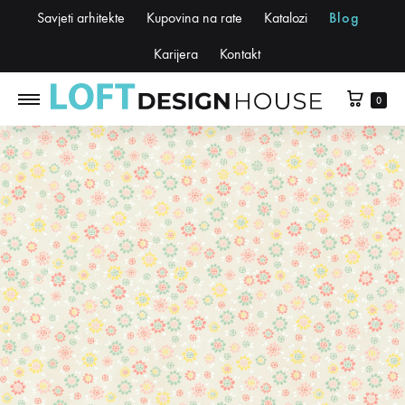
Savjeti arhitekte
Kupovina na rate
Katalozi
Blog
Karijera
Kontakt
0