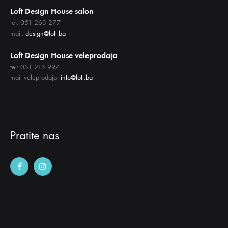
Loft Design House salon
tel: 051 263 277
mail:
design@loft.ba
Loft Design House veleprodaja
tel: 051 213 997
mail veleprodaja:
info@loft.ba
Pratite nas