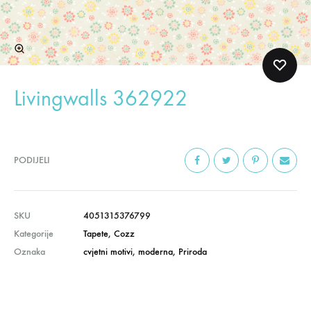
Livingwalls 362922
PODIJELI
SKU
4051315376799
Kategorije
Tapete
,
Cozz
Oznaka
cvjetni motivi
,
moderna
,
Priroda