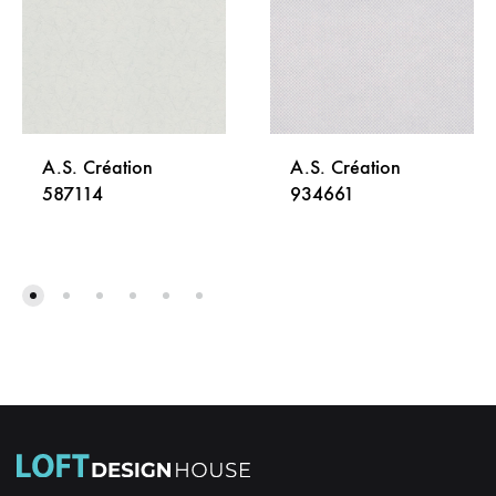
A.S. Création
A.S. Création
587114
934661
DODAJ
DODA
NA
NA
LISTU
LISTU
ŽELJA
ŽELJA