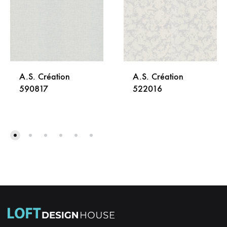
A.S. Création
A.S. Création
590817
522016
DODAJ
DODA
NA
NA
LISTU
LISTU
ŽELJA
ŽELJA