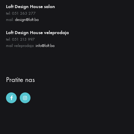
Loft Design House salon
tel: 051 263 277
mail:
design@loft.ba
Loft Design House veleprodaja
tel: 051 213 997
mail veleprodaja:
info@loft.ba
Pratite nas