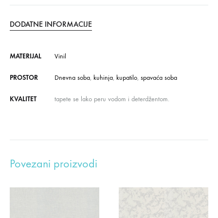
DODATNE INFORMACIJE
MATERIJAL
Vinil
PROSTOR
Dnevna soba
,
kuhinja
,
kupatilo
,
spavaća soba
KVALITET
tapete se lako peru vodom i deterdžentom.
Povezani proizvodi