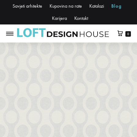
Savjeti arhitekte
Kupovina na rate
Katalozi
Blog
Karijera
Kontakt
0