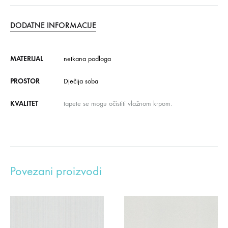
DODATNE INFORMACIJE
MATERIJAL
netkana podloga
PROSTOR
Dječija soba
KVALITET
tapete se mogu očistiti vlažnom krpom.
Povezani proizvodi