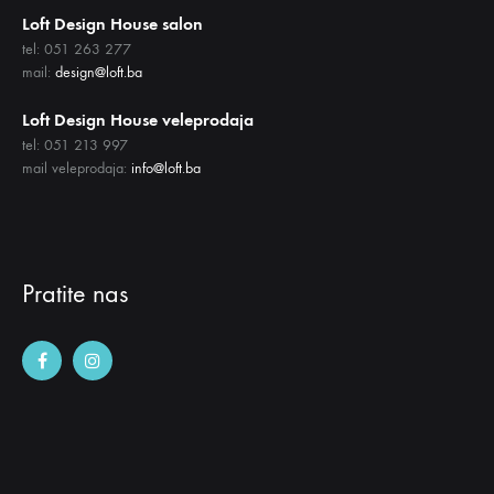
Loft Design House salon
tel: 051 263 277
mail:
design@loft.ba
Loft Design House veleprodaja
tel: 051 213 997
mail veleprodaja:
info@loft.ba
Pratite nas