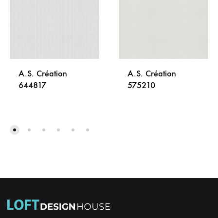
A.S. Création
A.S. Création
644817
575210
DODAJ
DODA
NA
NA
LISTU
LISTU
ŽELJA
ŽELJA