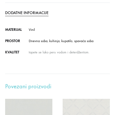
DODATNE INFORMACIJE
MATERIJAL
Vinil
PROSTOR
Dnevna soba
,
kuhinja
,
kupatilo
,
spavaća soba
KVALITET
tapete se lako peru vodom i deterdžentom.
Povezani proizvodi