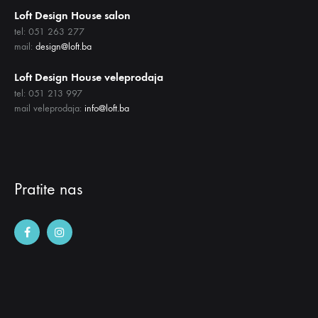
Loft Design House salon
tel: 051 263 277
mail:
design@loft.ba
Loft Design House veleprodaja
tel: 051 213 997
mail veleprodaja:
info@loft.ba
Pratite nas