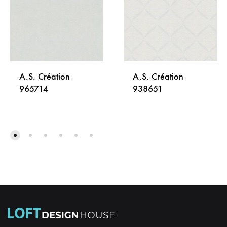
A.S. Création
A.S. Création
965714
938651
DODAJ
DODA
NA
NA
LISTU
LISTU
ŽELJA
ŽELJA