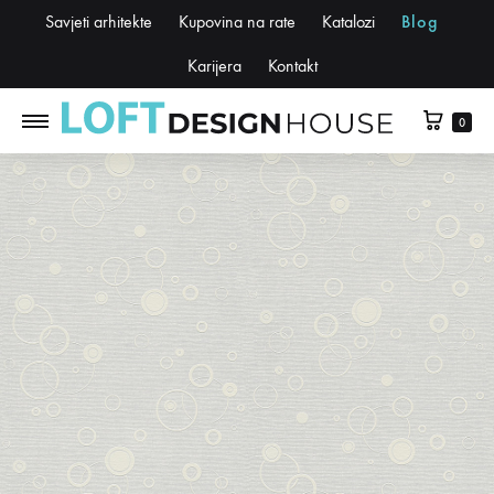
Savjeti arhitekte
Kupovina na rate
Katalozi
Blog
Karijera
Kontakt
0