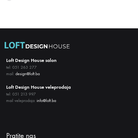
LISTU
NA
ŽELJA
LISTU
ŽELJA
Loft Design House salon
tel: 051 263 277
mail:
design@loft.ba
Loft Design House veleprodaja
tel: 051 213 997
mail veleprodaja:
info@loft.ba
Pratite nas