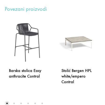
Povezani proizvodi
Barska stolica Easy
Stolić Bergen HPL
anthracite Contral
white/empero
Contral
DODAJ
NA
DODA