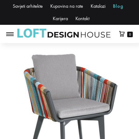
Savjeti arhitekte
Kupovina na rate
Katalozi
Blog
Karijera
Kontakt
0