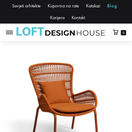
Savjeti arhitekte
Kupovina na rate
Katalozi
Blog
Karijera
Kontakt
0