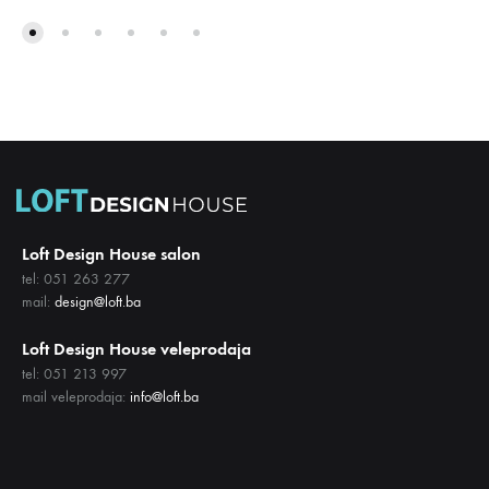
DODA
DODAJ
NA
NA
LISTU
LISTU
ŽELJA
ŽELJA
Loft Design House salon
tel: 051 263 277
mail:
design@loft.ba
Loft Design House veleprodaja
tel: 051 213 997
mail veleprodaja:
info@loft.ba