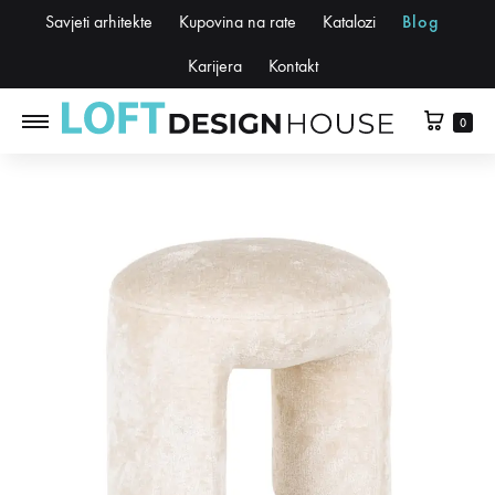
Savjeti arhitekte
Kupovina na rate
Katalozi
Blog
Karijera
Kontakt
0