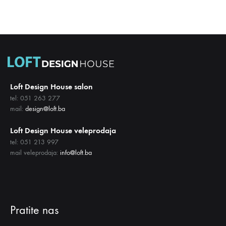
LISTU
LISTU
ŽELJA
ŽELJA
Loft Design House salon
tel: 051 263 277
mail:
design@loft.ba
Loft Design House veleprodaja
tel: 051 213 997
mail veleprodaja:
info@loft.ba
Pratite nas