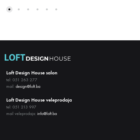
DODAJ
DODA
NA
NA
LISTU
LISTU
ŽELJA
ŽELJA
Loft Design House salon
tel: 051 263 277
mail:
design@loft.ba
Loft Design House veleprodaja
tel: 051 213 997
mail veleprodaja:
info@loft.ba