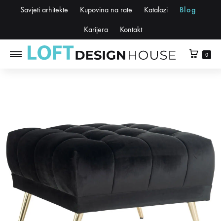
Savjeti arhitekte
Kupovina na rate
Katalozi
Blog
Karijera
Kontakt
0