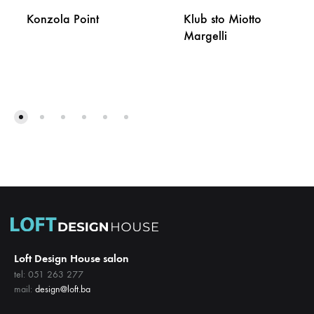
Konzola Point
Klub sto Miotto
Margelli
DODAJ
NA
DODA
LISTU
NA
ŽELJA
LISTU
ŽELJA
Loft Design House salon
tel: 051 263 277
mail:
design@loft.ba