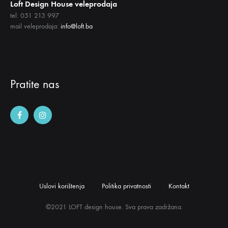
Loft Design House veleprodaja
tel: 051 213 997
mail veleprodaja:
info@loft.ba
Pratite nas
Uslovi korištenja
Politika privatnosti
Kontakt
©2021 LOFT design house. Sva prava zadržana.