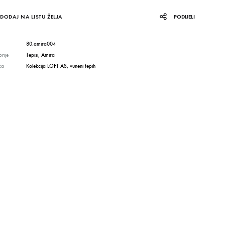
DODAJ NA LISTU ŽELJA
PODIJELI
80.amira004
rije
Tepisi
,
Amira
ka
Kolekcija LOFT AS
,
vuneni tepih