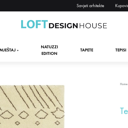
Savjeti arhitekte
Kupovi
Loft
Namještaj,
Design
tapete,
NATUZZI
House
tepisi
MJEŠTAJ
TAPETE
TEPISI
+
EDITION
dekori
i
zavjese,
dekoracije,
+
Home
rasvjeta
+
T
+
+