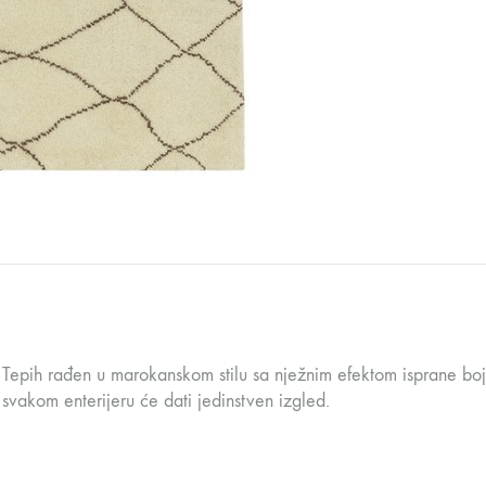
Tepih rađen u marokanskom stilu sa nježnim efektom isprane boj
svakom enterijeru će dati jedinstven izgled.