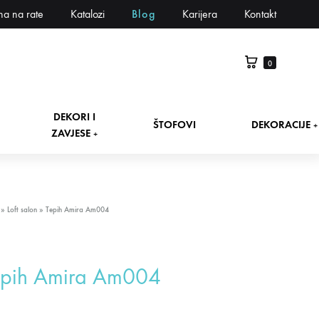
na na rate
Katalozi
Blog
Karijera
Kontakt
0
DEKORI I
ŠTOFOVI
DEKORACIJE
+
ZAVJESE
+
»
Loft salon
»
Tepih Amira Am004
epih Amira Am004