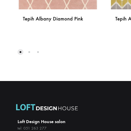
Tepih Albany Diamond Pink
Tepih 
DODAJ
NA
LISTU
ŽELJA
Loft Design House salon
tel: 051 263 277