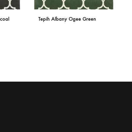
coal
Tepih Albany Ogee Green
DODAJ
DODAJ
NA
NA
LISTU
LISTU
ŽELJA
ŽELJA