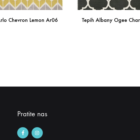
Arlo Chevron Lemon Ar06
Tepih Albany Ogee Char
DODAJ
NA
LISTU
ŽELJA
Pratite nas