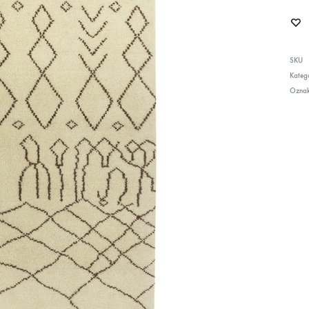
SKU
Katego
Ozna