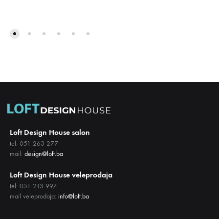
DODAJ
DODA
NA
NA
LISTU
LISTU
ŽELJA
ŽELJA
Loft Design House salon
tel: 051 263 277
mail:
design@loft.ba
Loft Design House veleprodaja
tel: 051 213 997
mail veleprodaja:
info@loft.ba