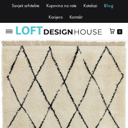
Savjeti arhitekte
Kupovina na rate
Katalozi
Blog
Karijera
Kontakt
0