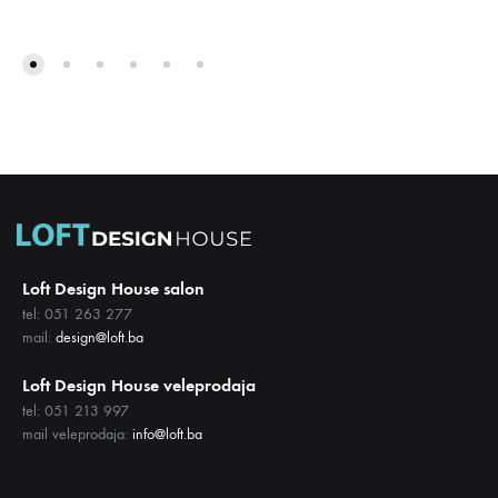
DODAJ
DODA
NA
NA
LISTU
LISTU
ŽELJA
ŽELJA
Loft Design House salon
tel: 051 263 277
mail:
design@loft.ba
Loft Design House veleprodaja
tel: 051 213 997
mail veleprodaja:
info@loft.ba