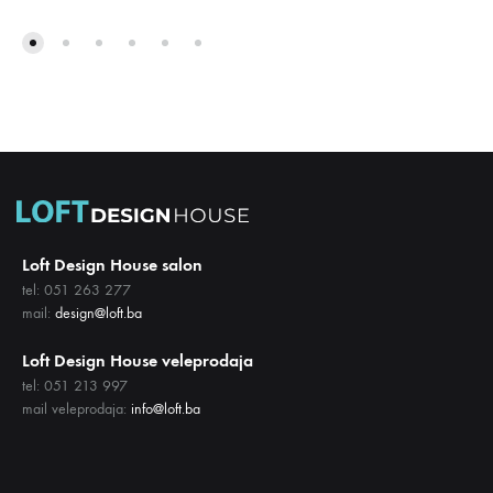
DODAJ
DODA
NA
NA
LISTU
LISTU
ŽELJA
ŽELJA
Loft Design House salon
tel: 051 263 277
mail:
design@loft.ba
Loft Design House veleprodaja
tel: 051 213 997
mail veleprodaja:
info@loft.ba