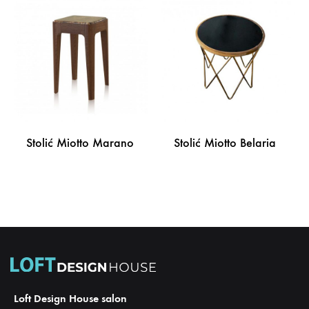
LISTU
NA
ŽELJA
LISTU
ŽELJA
Stolić Miotto Marano
Stolić Miotto Belaria
DODAJ
DODA
NA
NA
LISTU
LISTU
ŽELJA
ŽELJA
Loft Design House salon