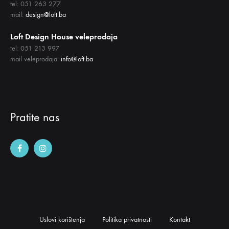
tel: 051 263 277
mail:
design@loft.ba
Loft Design House veleprodaja
tel: 051 213 997
mail veleprodaja:
info@loft.ba
Pratite nas
Uslovi korištenja
Politika privatnosti
Kontakt