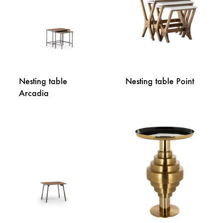
LISTU
ŽELJA
ŽELJA
Nesting table
Nesting table Point
Arcadia
DODA
DODAJ
NA
NA
LISTU
LISTU
ŽELJA
ŽELJA