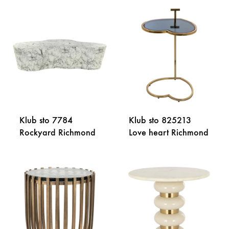
Klub sto 7784
Klub sto 825213
Rockyard Richmond
Love heart Richmond
DODAJ
DODA
NA
NA
LISTU
LISTU
ŽELJA
ŽELJA