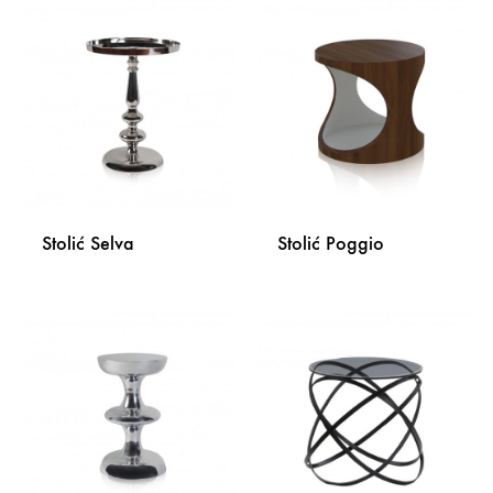
DODAJ
NA
NA
LISTU
LISTU
ŽELJA
ŽELJA
Stolić Selva
Stolić Poggio
DODAJ
DODA
NA
NA
LISTU
LISTU
ŽELJA
ŽELJA