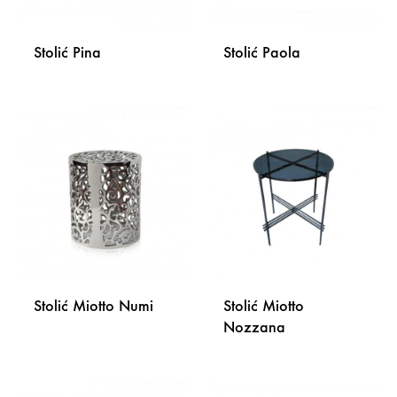
Stolić Pina
Stolić Paola
DODAJ
DODA
NA
NA
LISTU
LISTU
ŽELJA
ŽELJA
Stolić Miotto Numi
Stolić Miotto
Nozzana
DODAJ
NA
DODA