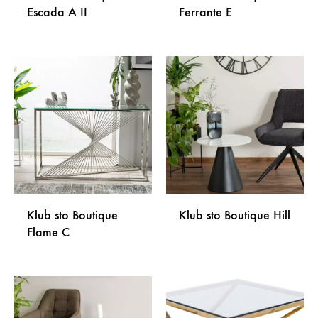
Escada A II
Ferrante E
DODAJ
DODA
NA
NA
LISTU
LISTU
ŽELJA
ŽELJA
Klub sto Boutique
Klub sto Boutique Hill
Flame C
DODA
DODAJ
NA
NA
LISTU