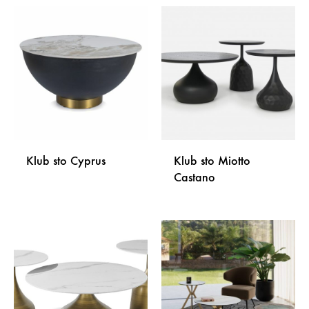
DODAJ
DODA
NA
NA
LISTU
LISTU
ŽELJA
ŽELJA
Klub sto Cyprus
Klub sto Miotto
Castano
DODAJ
NA
DODA
LISTU
NA
ŽELJA
LISTU
ŽELJA