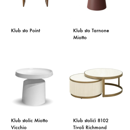
Klub sto Point
Klub sto Tarnone
Miotto
DODAJ
NA
DODA
LISTU
NA
ŽELJA
LISTU
ŽELJA
Klub stolic Miotto
Klub stolići 8102
Vicchio
Tivoli Richmond