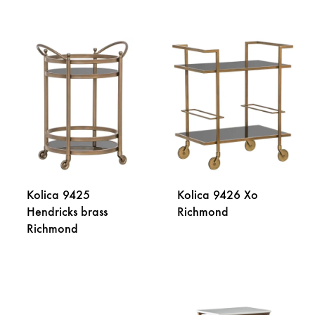
DODAJ
DODA
NA
NA
LISTU
LISTU
ŽELJA
ŽELJA
Kolica 9425
Kolica 9426 Xo
Hendricks brass
Richmond
Richmond
DODA
DODAJ
NA
NA
LISTU