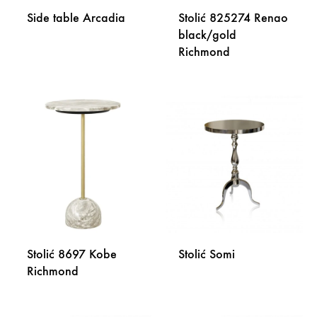
Side table Arcadia
Stolić 825274 Renao
black/gold
Richmond
DODAJ
NA
LISTU
DODA
ŽELJA
NA
LISTU
ŽELJA
Stolić 8697 Kobe
Stolić Somi
Richmond
DODA