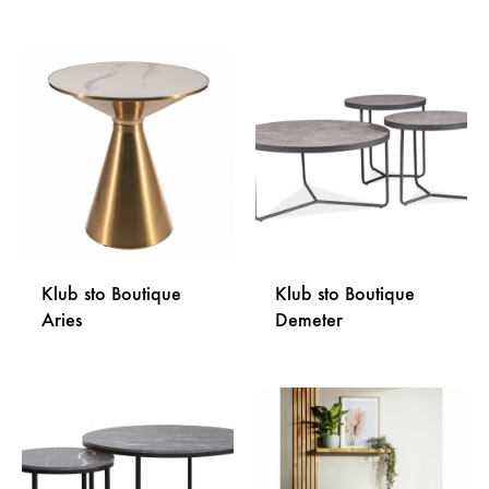
DODAJ
NA
DODA
LISTU
NA
ŽELJA
LISTU
ŽELJA
Klub sto Boutique
Klub sto Boutique
Aries
Demeter
DODAJ
DODA
NA
NA
LISTU
LISTU
ŽELJA
ŽELJA