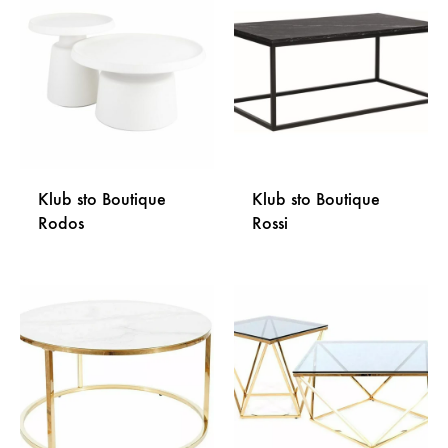
NA
NA
LISTU
LISTU
ŽELJA
ŽELJA
Klub sto Boutique
Klub sto Boutique
Rodos
Rossi
DODAJ
DODA
NA
NA
LISTU
LISTU
ŽELJA
ŽELJA