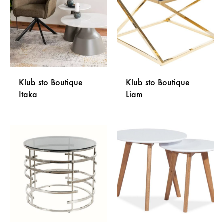
LISTU
ŽELJA
ŽELJA
Klub sto Boutique
Klub sto Boutique
Itaka
Liam
DODAJ
DODA
NA
NA
LISTU
LISTU
ŽELJA
ŽELJA