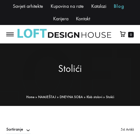
Savjeti arhitekte
Kupovina na rate
Katalozi
Blog
Karijera
Kontakt
0
Stolići
Home
»
NAMJEŠTAJ
»
DNEVNA SOBA
»
Klub stolovi
»
Stolići
Sortiranje
54 Artikli