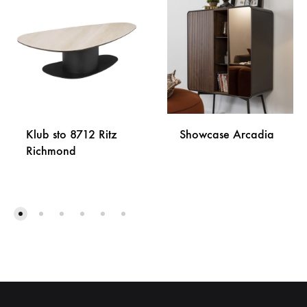
Klub sto 8712 Ritz
Showcase Arcadia
Richmond
DODA
DODAJ
NA
NA
LISTU
LISTU
ŽELJA
ŽELJA