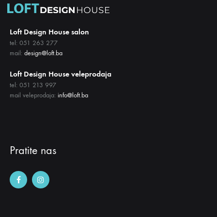
Loft Design House salon
tel: 051 263 277
mail:
design@loft.ba
Loft Design House veleprodaja
tel: 051 213 997
mail veleprodaja:
info@loft.ba
Pratite nas