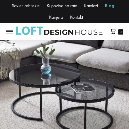
Savjeti arhitekte
Kupovina na rate
Katalozi
Blog
Karijera
Kontakt
0