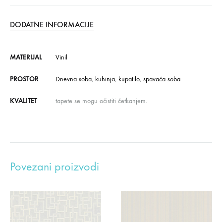
DODATNE INFORMACIJE
MATERIJAL
Vinil
PROSTOR
Dnevna soba
,
kuhinja
,
kupatilo
,
spavaća soba
KVALITET
tapete se mogu očistiti četkanjem.
Povezani proizvodi