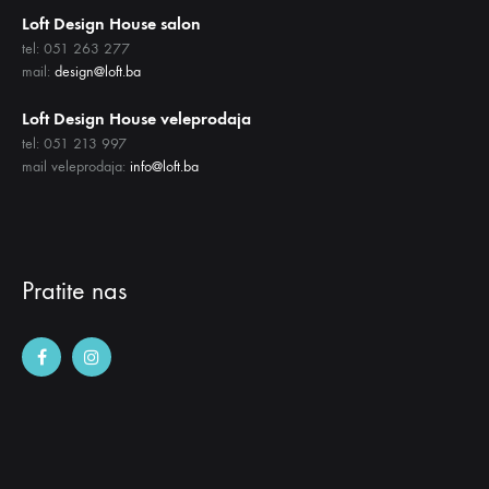
Loft Design House salon
tel: 051 263 277
mail:
design@loft.ba
Loft Design House veleprodaja
tel: 051 213 997
mail veleprodaja:
info@loft.ba
Pratite nas