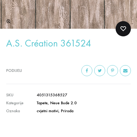
A.S. Création 361524
PODIJELI
SKU
4051315368527
Kategorije
Tapete
,
Neue Bude 2.0
Oznaka
cvjetni motivi
,
Priroda