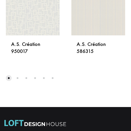
A.S. Création
A.S. Création
950017
586315
DODAJ
DODA
NA
NA
LISTU
LISTU
ŽELJA
ŽELJA