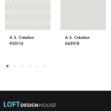
A.S. Création
A.S. Création
950116
643018
DODAJ
DODA
NA
NA
LISTU
LISTU
ŽELJA
ŽELJA