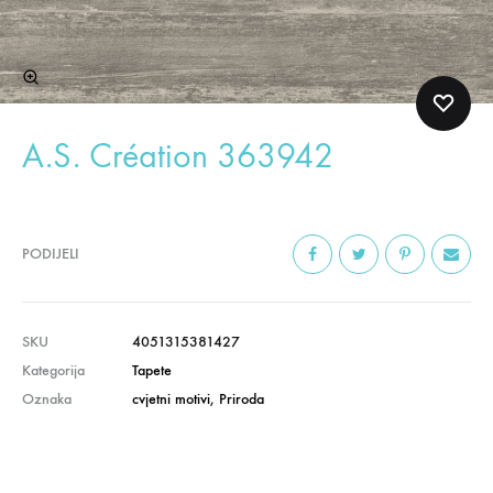
A.S. Création 363942
PODIJELI
SKU
4051315381427
Kategorija
Tapete
Oznaka
cvjetni motivi
,
Priroda