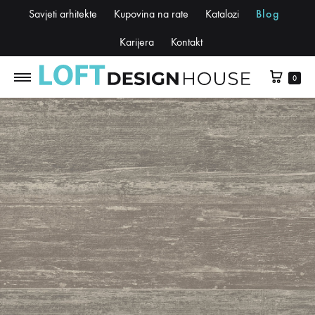
Savjeti arhitekte
Kupovina na rate
Katalozi
Blog
Karijera
Kontakt
0