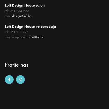
Loft Design House salon
tel: 051 263 277
mail:
design@loft.ba
Loft Design House veleprodaja
tel: 051 213 997
mail veleprodaja:
info@loft.ba
Pratite nas