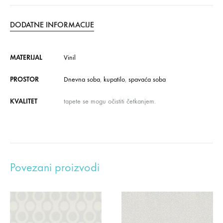
DODATNE INFORMACIJE
MATERIJAL
Vinil
PROSTOR
Dnevna soba
,
kupatilo
,
spavaća soba
KVALITET
tapete se mogu očistiti četkanjem.
Povezani proizvodi