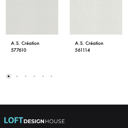
A.S. Création
A.S. Création
577610
561114
DODAJ
DODA
NA
NA
LISTU
LISTU
ŽELJA
ŽELJA