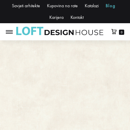
Savjeti arhitekte
Kupovina na rate
Katalozi
Blog
Karijera
Kontakt
0