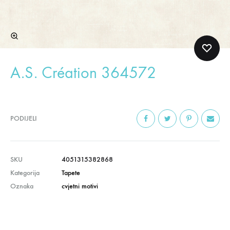
A.S. Création 364572
PODIJELI
SKU
4051315382868
Kategorija
Tapete
Oznaka
cvjetni motivi