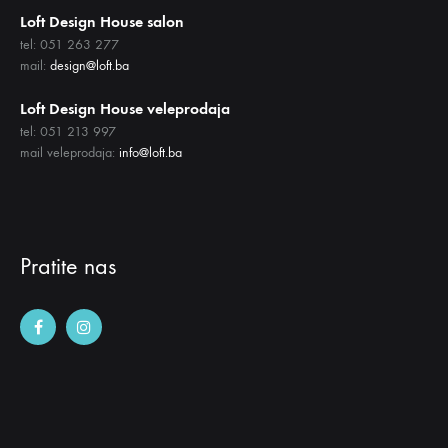
Loft Design House salon
tel: 051 263 277
mail:
design@loft.ba
Loft Design House veleprodaja
tel: 051 213 997
mail veleprodaja:
info@loft.ba
Pratite nas