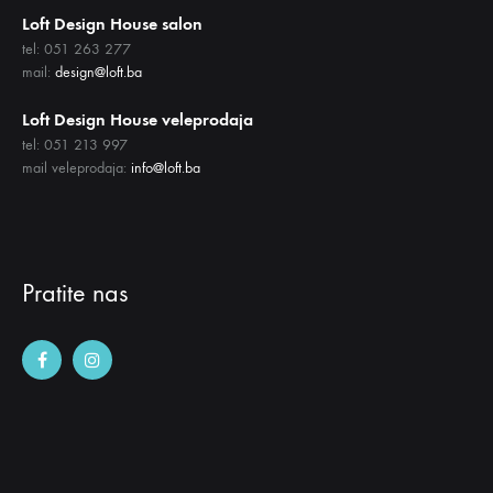
Loft Design House salon
tel: 051 263 277
mail:
design@loft.ba
Loft Design House veleprodaja
tel: 051 213 997
mail veleprodaja:
info@loft.ba
Pratite nas