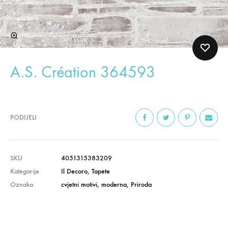
A.S. Création 364593
PODIJELI
SKU
4051315383209
Kategorije
Il Decoro
,
Tapete
Oznaka
cvjetni motivi
,
moderna
,
Priroda