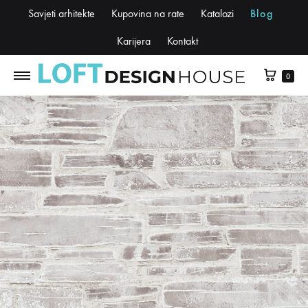
Savjeti arhitekte
Kupovina na rate
Katalozi
Blog
Karijera
Kontakt
0