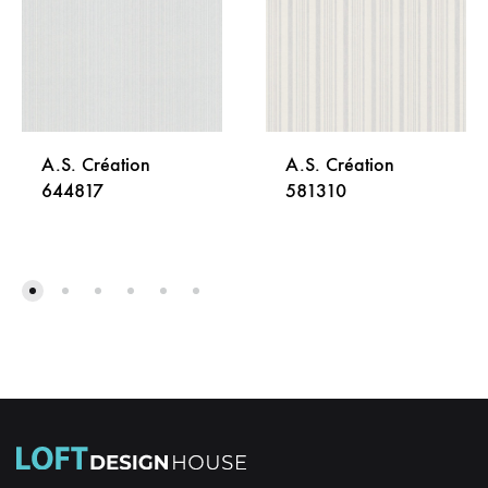
A.S. Création
A.S. Création
644817
581310
DODAJ
DODA
NA
NA
LISTU
LISTU
ŽELJA
ŽELJA