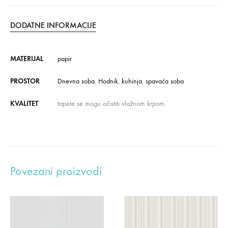
DODATNE INFORMACIJE
MATERIJAL
papir
PROSTOR
Dnevna soba
,
Hodnik
,
kuhinja
,
spavaća soba
KVALITET
tapete se mogu očistiti vlažnom krpom.
Povezani proizvodi