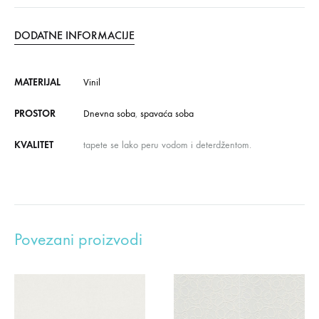
DODATNE INFORMACIJE
MATERIJAL
Vinil
PROSTOR
Dnevna soba
,
spavaća soba
KVALITET
tapete se lako peru vodom i deterdžentom.
Povezani proizvodi