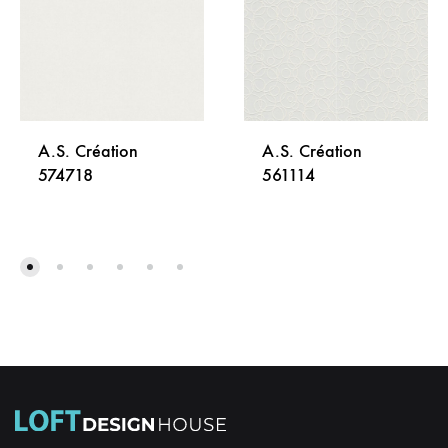
A.S. Création
A.S. Création
574718
561114
DODAJ
DODA
NA
NA
LISTU
LISTU
ŽELJA
ŽELJA