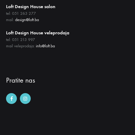
Loft Design House salon
tel: 051 263 277
mail:
design@loft.ba
Loft Design House veleprodaja
tel: 051 213 997
mail veleprodaja:
info@loft.ba
Pratite nas