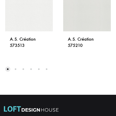
A.S. Création
A.S. Création
573513
575210
DODAJ
DODA
NA
NA
LISTU
LISTU
ŽELJA
ŽELJA