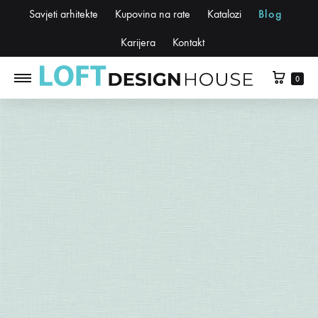
Savjeti arhitekte
Kupovina na rate
Katalozi
Blog
Karijera
Kontakt
0