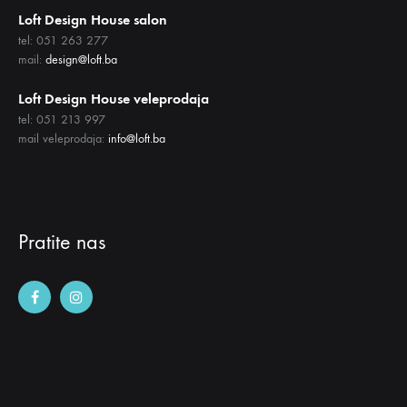
Loft Design House salon
tel: 051 263 277
mail:
design@loft.ba
Loft Design House veleprodaja
tel: 051 213 997
mail veleprodaja:
info@loft.ba
Pratite nas