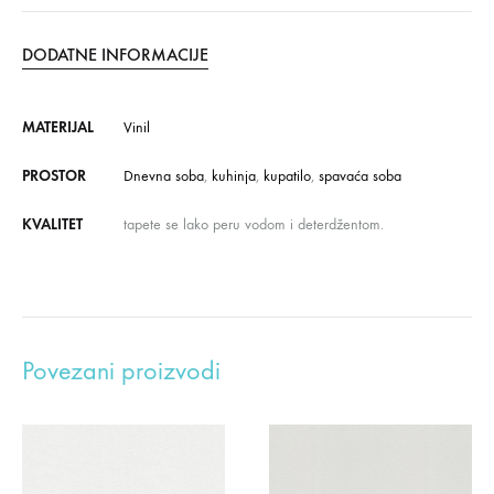
DODATNE INFORMACIJE
MATERIJAL
Vinil
PROSTOR
Dnevna soba
,
kuhinja
,
kupatilo
,
spavaća soba
KVALITET
tapete se lako peru vodom i deterdžentom.
Povezani proizvodi