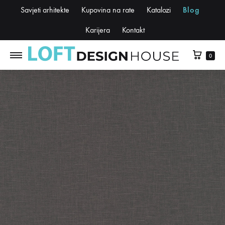
Savjeti arhitekte
Kupovina na rate
Katalozi
Blog
Karijera
Kontakt
0