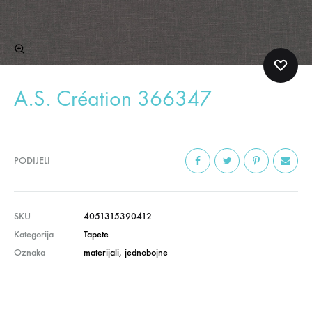
A.S. Création 366347
PODIJELI
SKU
4051315390412
Kategorija
Tapete
Oznaka
materijali
,
jednobojne