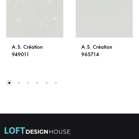
A.S. Création
A.S. Création
949011
965714
DODAJ
DODA
NA
NA
LISTU
LISTU
ŽELJA
ŽELJA