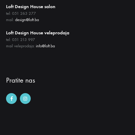
Loft Design House salon
tel: 051 263 277
mail:
design@loft.ba
Loft Design House veleprodaja
tel: 051 213 997
mail veleprodaja:
info@loft.ba
Pratite nas