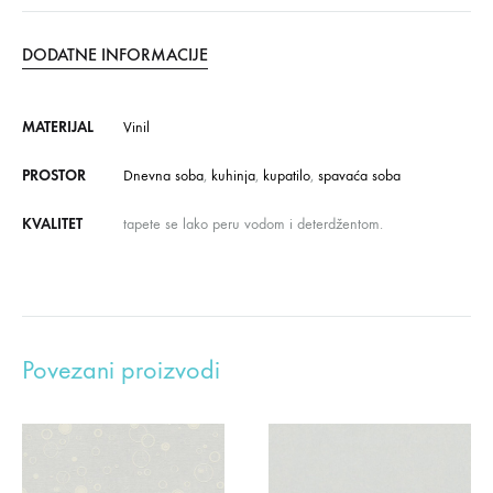
DODATNE INFORMACIJE
MATERIJAL
Vinil
PROSTOR
Dnevna soba
,
kuhinja
,
kupatilo
,
spavaća soba
KVALITET
tapete se lako peru vodom i deterdžentom.
Povezani proizvodi