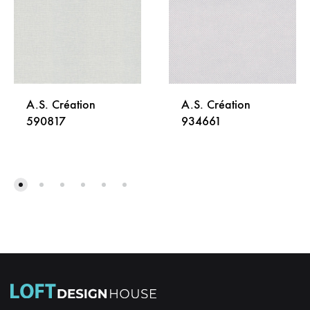
A.S. Création
A.S. Création
590817
934661
DODAJ
DODA
NA
NA
LISTU
LISTU
ŽELJA
ŽELJA