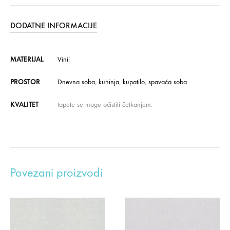
DODATNE INFORMACIJE
MATERIJAL
Vinil
PROSTOR
Dnevna soba
,
kuhinja
,
kupatilo
,
spavaća soba
KVALITET
tapete se mogu očistiti četkanjem.
Povezani proizvodi