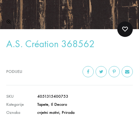
A.S. Création 368562
PODIJELI
SKU
4051315400753
Kategorije
Tapete
,
Il Decoro
Oznaka
cvjetni motivi
,
Priroda