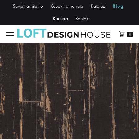
Savjeti arhitekte
Kupovina na rate
Katalozi
Blog
Karijera
Kontakt
0