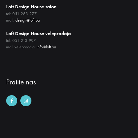
Loft Design House salon
tel: 051 263 277
mail:
design@loft.ba
Loft Design House veleprodaja
tel: 051 213 997
mail veleprodaja:
info@loft.ba
Pratite nas