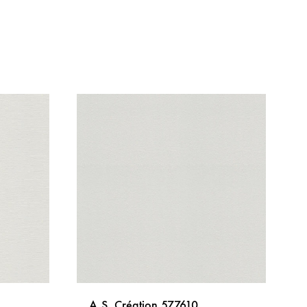
A.S. Création 577610