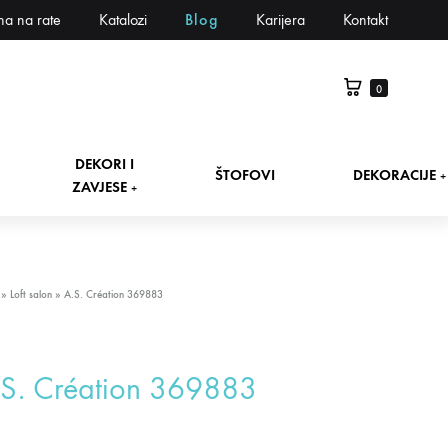
na na rate
Katalozi
Blog
Karijera
Kontakt
0
DEKORI I
ŠTOFOVI
DEKORACIJE
+
ZAVJESE
+
»
Loft salon
»
A.S. Création 369883
.S. Création 369883