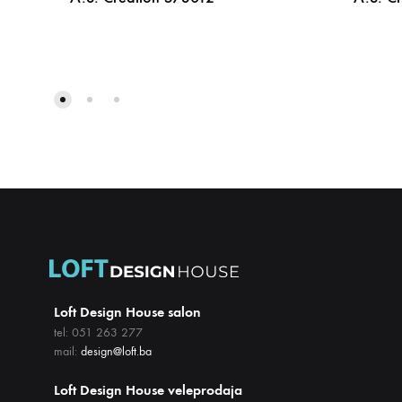
DODAJ
NA
LISTU
ŽELJA
Loft Design House salon
tel: 051 263 277
mail:
design@loft.ba
Loft Design House veleprodaja