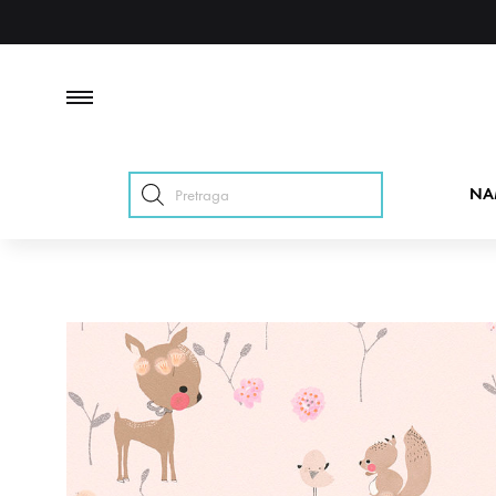
Products
NA
search