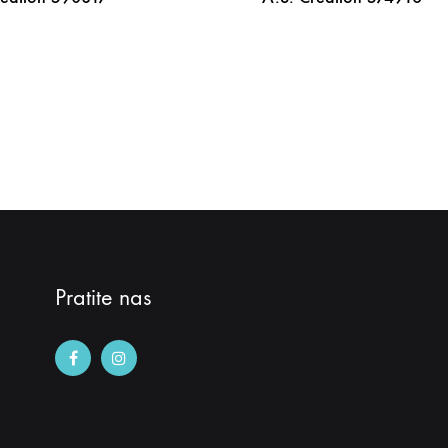
DODAJ
NA
LISTU
ŽELJA
Pratite nas