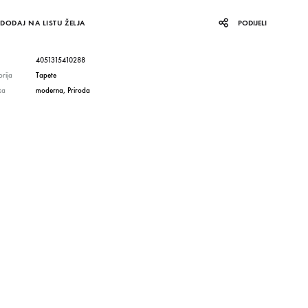
DODAJ NA LISTU ŽELJA
PODIJELI
4051315410288
rija
Tapete
ka
moderna
,
Priroda