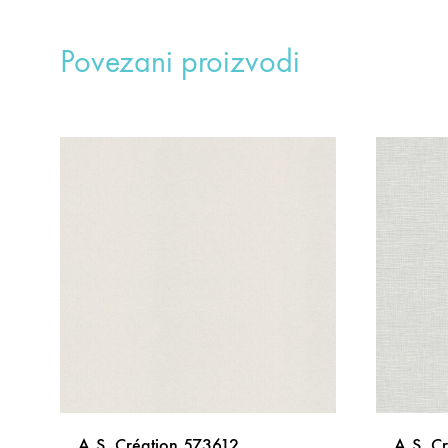
Povezani proizvodi
A.S. Création 573612
A.S. C