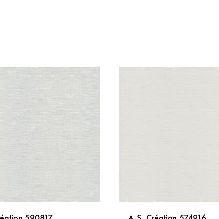
réation 590817
A.S. Création 574916