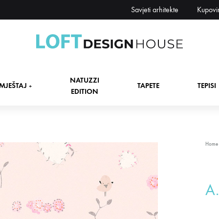
Savjeti arhitekte
Kupovi
Loft
Namještaj,
Design
tapete,
NATUZZI
House
tepisi
MJEŠTAJ
TAPETE
TEPISI
+
EDITION
dekori
i
zavjese,
dekoracije,
+
Home
rasvjeta
+
A
+
+