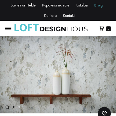
Savjeti arhitekte
Kupovina na rate
Katalozi
Blog
Karijera
Kontakt
0