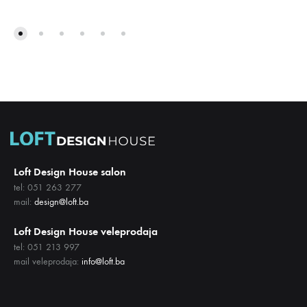
DODAJ
DODA
NA
NA
LISTU
LISTU
ŽELJA
ŽELJA
Loft Design House salon
tel: 051 263 277
mail:
design@loft.ba
Loft Design House veleprodaja
tel: 051 213 997
mail veleprodaja:
info@loft.ba