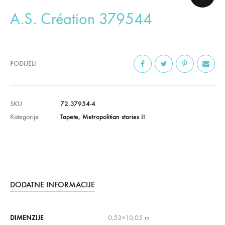
A.S. Création 379544
PODIJELI
SKU
72.37954-4
Kategorije
Tapete
,
Metropolitian stories II
DODATNE INFORMACIJE
DIMENZIJE
0,53×10,05 m