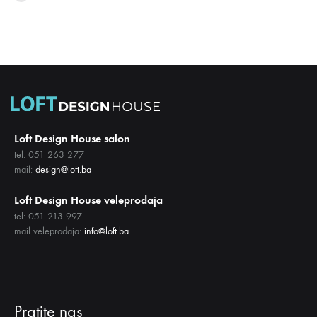
LISTU
LISTU
ŽELJA
ŽELJA
Loft Design House salon
tel: 051 263 277
mail:
design@loft.ba
Loft Design House veleprodaja
tel: 051 213 997
mail veleprodaja:
info@loft.ba
Pratite nas