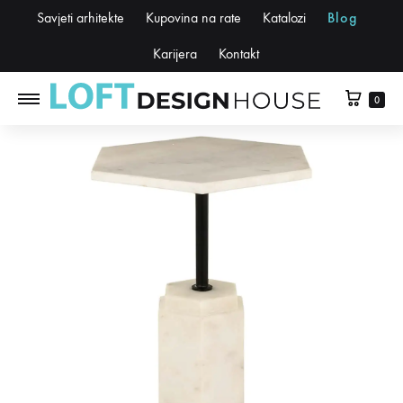
Savjeti arhitekte
Kupovina na rate
Katalozi
Blog
Karijera
Kontakt
0