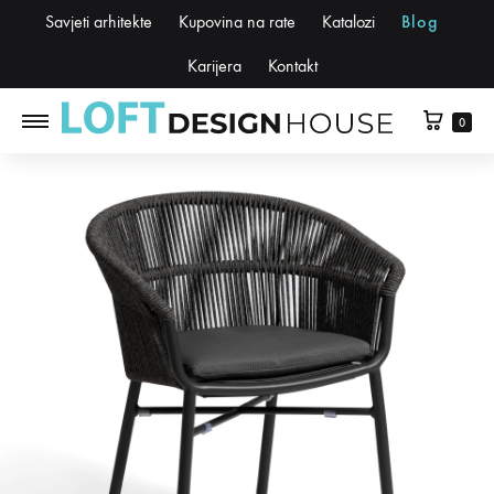
Savjeti arhitekte
Kupovina na rate
Katalozi
Blog
Karijera
Kontakt
0