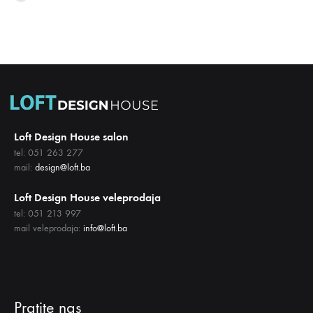
LISTU
NA
ŽELJA
LISTU
ŽELJA
Loft Design House salon
tel: 051 263 277
mail:
design@loft.ba
Loft Design House veleprodaja
tel: 051 213 997
mail veleprodaja:
info@loft.ba
Pratite nas