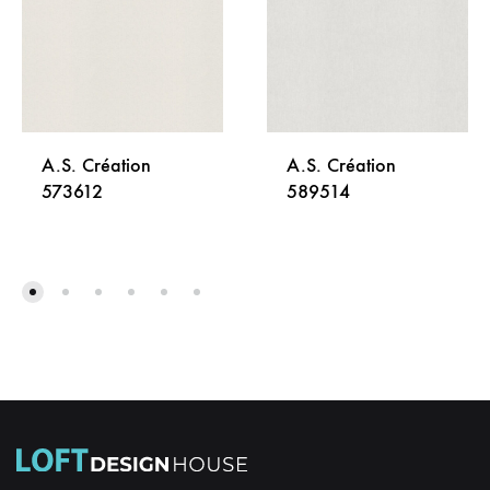
A.S. Création
A.S. Création
573612
589514
DODAJ
DODA
NA
NA
LISTU
LISTU
ŽELJA
ŽELJA