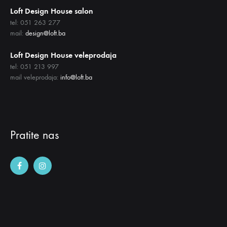
Loft Design House salon
tel: 051 263 277
mail:
design@loft.ba
Loft Design House veleprodaja
tel: 051 213 997
mail veleprodaja:
info@loft.ba
Pratite nas