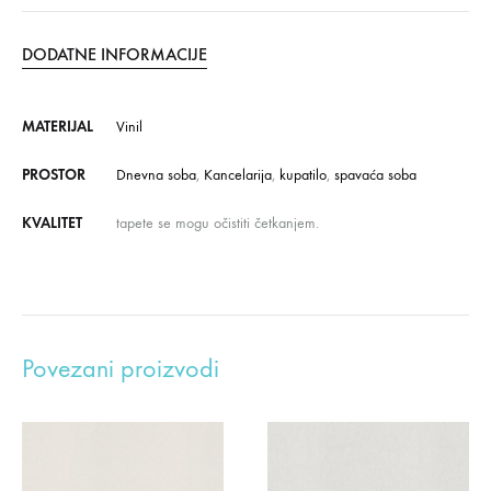
DODATNE INFORMACIJE
MATERIJAL
Vinil
PROSTOR
Dnevna soba
,
Kancelarija
,
kupatilo
,
spavaća soba
KVALITET
tapete se mogu očistiti četkanjem.
Povezani proizvodi