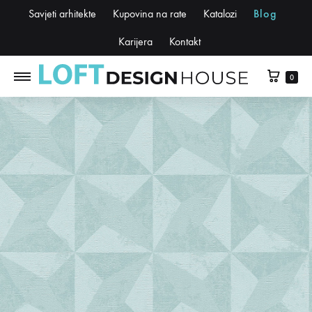
Savjeti arhitekte
Kupovina na rate
Katalozi
Blog
Karijera
Kontakt
0