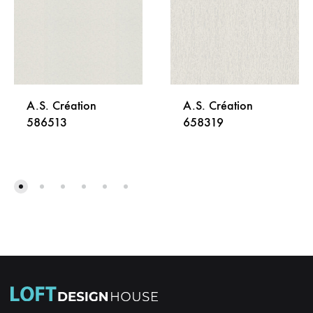
A.S. Création
A.S. Création
586513
658319
DODAJ
DODA
NA
NA
LISTU
LISTU
ŽELJA
ŽELJA