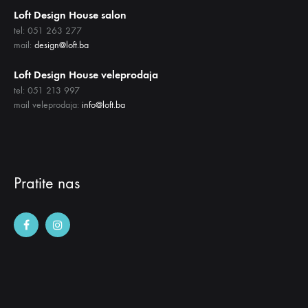
Loft Design House salon
tel: 051 263 277
mail:
design@loft.ba
Loft Design House veleprodaja
tel: 051 213 997
mail veleprodaja:
info@loft.ba
Pratite nas