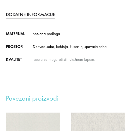
DODATNE INFORMACIJE
MATERIJAL
netkana podloga
PROSTOR
Dnevna soba
,
kuhinja
,
kupatilo
,
spavaća soba
KVALITET
tapete se mogu očistiti vlažnom krpom.
Povezani proizvodi