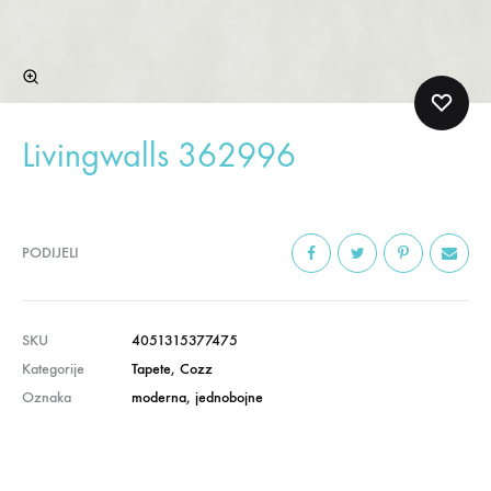
Livingwalls 362996
PODIJELI
SKU
4051315377475
Kategorije
Tapete
,
Cozz
Oznaka
moderna
,
jednobojne