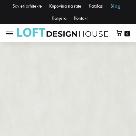
Savjeti arhitekte
Kupovina na rate
Katalozi
Blog
Karijera
Kontakt
0