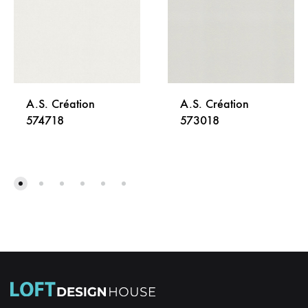
A.S. Création
A.S. Création
574718
573018
DODAJ
DODA
NA
NA
LISTU
LISTU
ŽELJA
ŽELJA