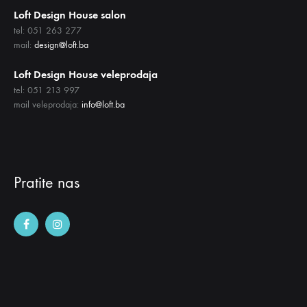
Loft Design House salon
tel: 051 263 277
mail:
design@loft.ba
Loft Design House veleprodaja
tel: 051 213 997
mail veleprodaja:
info@loft.ba
Pratite nas