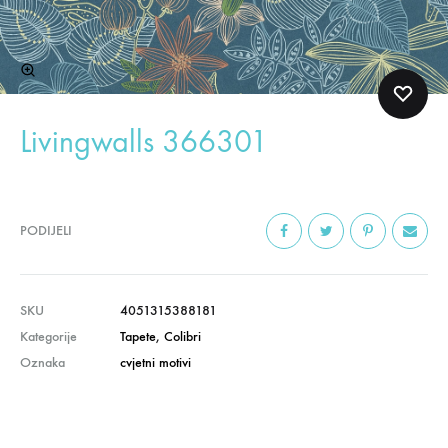
Livingwalls 366301
PODIJELI
SKU
4051315388181
Kategorije
Tapete
,
Colibri
Oznaka
cvjetni motivi