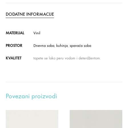
DODATNE INFORMACIJE
MATERIJAL
Vinil
PROSTOR
Dnevna soba
,
kuhinja
,
spavaća soba
KVALITET
tapete se lako peru vodom i deterdžentom.
Povezani proizvodi