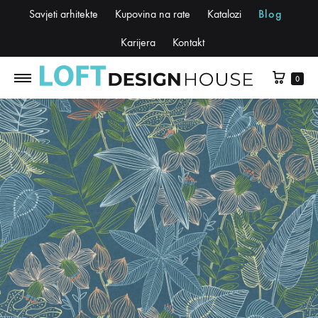
Savjeti arhitekte
Kupovina na rate
Katalozi
Blog
Karijera
Kontakt
0