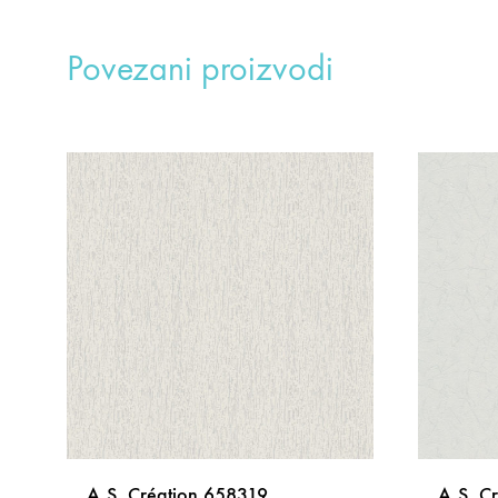
Povezani proizvodi
A.S. Création 658319
A.S. C