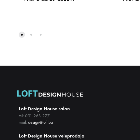
DODAJ
NA
LISTU
ŽELJA
Loft Design House salon
tel: 051 263 277
mail:
design@loft.ba
Loft Design House veleprodaja