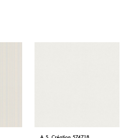
A.S. Création 574718