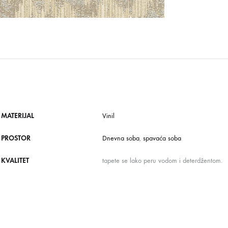
MATERIJAL
Vinil
PROSTOR
Dnevna soba
,
spavaća soba
KVALITET
tapete se lako peru vodom i deterdžentom.