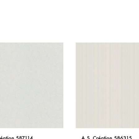
réation 587114
A.S. Création 586315