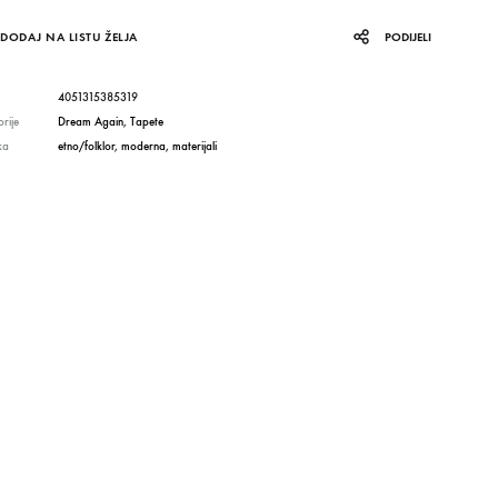
DODAJ NA LISTU ŽELJA
PODIJELI
4051315385319
rije
Dream Again
,
Tapete
ka
etno/folklor
,
moderna
,
materijali