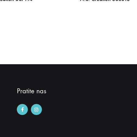
DODAJ
NA
LISTU
ŽELJA
Pratite nas