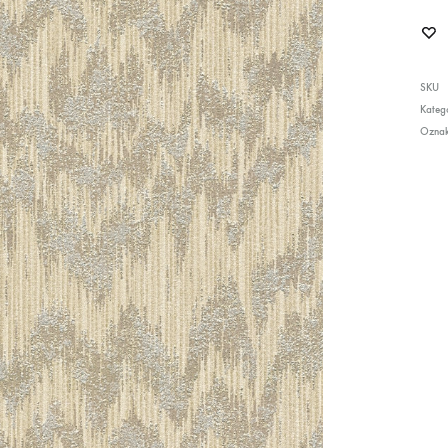
SKU
Katego
Ozna