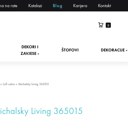
na na rate
Katalozi
Blog
Karijera
Kontakt
0
DEKORI I
ŠTOFOVI
DEKORACIJE
+
ZAVJESE
+
»
Loft salon
»
Michalsky Living 365015
chalsky Living 365015