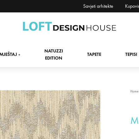
Savjeti arhitekte
Kupovi
Loft
Namještaj,
Design
tapete,
NATUZZI
House
tepisi
MJEŠTAJ
TAPETE
TEPISI
+
EDITION
dekori
i
zavjese,
dekoracije,
+
Home
rasvjeta
+
Mi
+
+