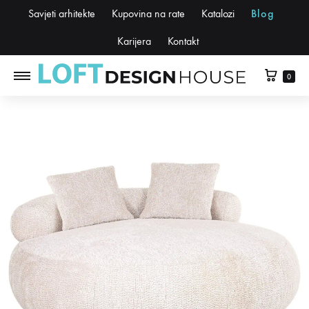
Savjeti arhitekte
Kupovina na rate
Katalozi
Blog
Karijera
Kontakt
0