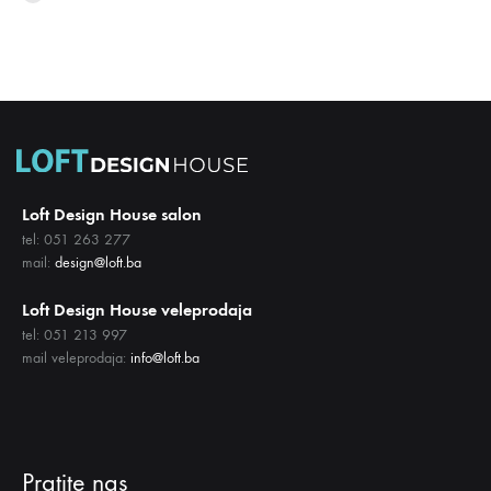
LISTU
LISTU
ŽELJA
ŽELJA
Loft Design House salon
tel: 051 263 277
mail:
design@loft.ba
Loft Design House veleprodaja
tel: 051 213 997
mail veleprodaja:
info@loft.ba
Pratite nas