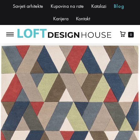
Savjeti arhitekte
Kupovina na rate
Katalozi
Blog
Karijera
Kontakt
0