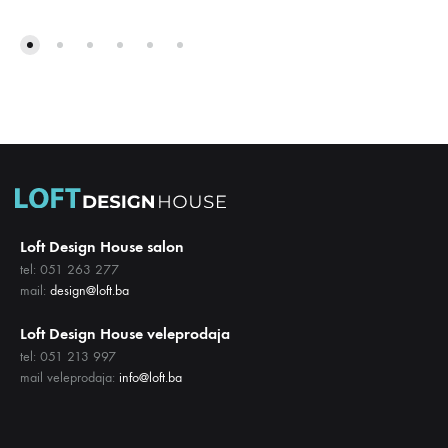
DODAJ
NA
DODA
LISTU
NA
ŽELJA
LISTU
ŽELJA
Loft Design House salon
tel: 051 263 277
mail:
design@loft.ba
Loft Design House veleprodaja
tel: 051 213 997
mail veleprodaja:
info@loft.ba