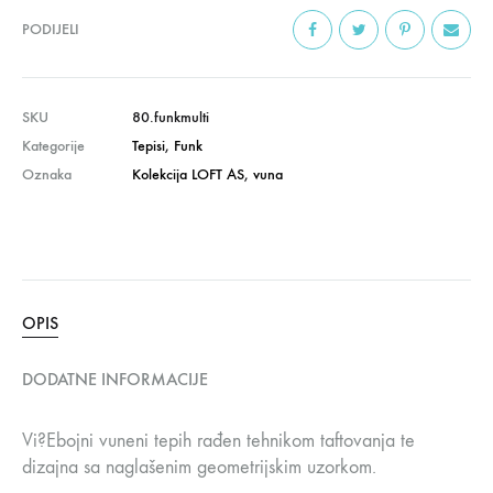
PODIJELI
SKU
80.funkmulti
Kategorije
Tepisi
,
Funk
Oznaka
Kolekcija LOFT AS
,
vuna
OPIS
DODATNE INFORMACIJE
Vi?Ebojni vuneni tepih rađen tehnikom taftovanja te
dizajna sa naglašenim geometrijskim uzorkom.