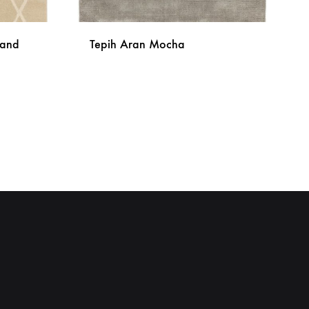
Sand
Tepih Aran Mocha
DODAJ
DODAJ
NA
NA
LISTU
LISTU
ŽELJA
ŽELJA