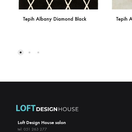
Tepih Albany Diamond Black
Tepih 
DODAJ
NA
LISTU
ŽELJA
Loft Design House salon
tel: 051 263 277