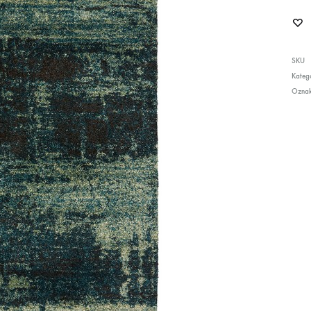
SKU
Katego
Ozna