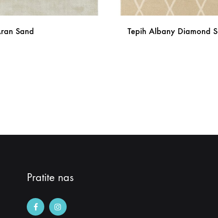
Aran Sand
Tepih Albany Diamond 
DODAJ
NA
LISTU
ŽELJA
Pratite nas