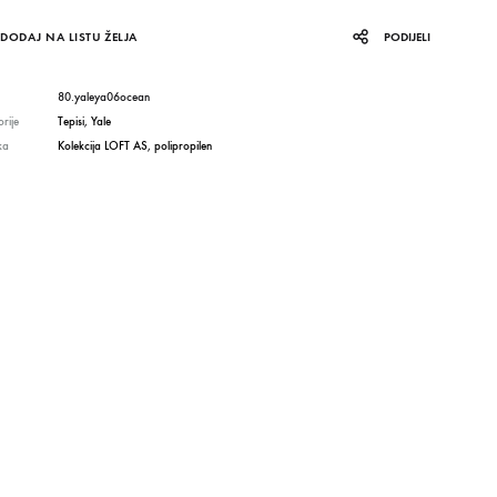
DODAJ NA LISTU ŽELJA
PODIJELI
80.yaleya06ocean
rije
Tepisi
,
Yale
ka
Kolekcija LOFT AS
,
polipropilen