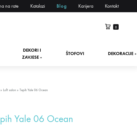
na na rate
Katalozi
Blog
Karijera
Kontakt
0
DEKORI I
ŠTOFOVI
DEKORACIJE
+
ZAVJESE
+
»
Loft salon
»
Tepih Yale 06 Ocean
pih Yale 06 Ocean