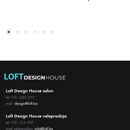
DODAJ
DODA
NA
NA
LISTU
LISTU
ŽELJA
ŽELJA
Loft Design House salon
tel: 051 263 277
mail:
design@loft.ba
Loft Design House veleprodaja
tel: 051 213 997
mail veleprodaja:
info@loft.ba