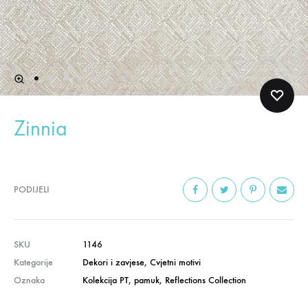
Zinnia
PODIJELI
SKU
1146
Kategorije
Dekori i zavjese
,
Cvjetni motivi
Oznaka
Kolekcija PT
,
pamuk
,
Reflections Collection