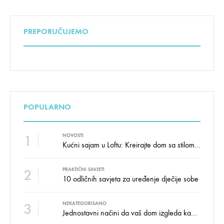
PREPORUČUJEMO
POPULARNO
1
NOVOSTI
Kućni sajam u Loftu: Kreirajte dom sa stilom i udobnošću uz velike uštede!
2
PRAKTIČNI SAVJETI
10 odličnih savjeta za uređenje dječije sobe
3
NEKATEGORISANO
Jednostavni načini da vaš dom izgleda kao salon namještaja