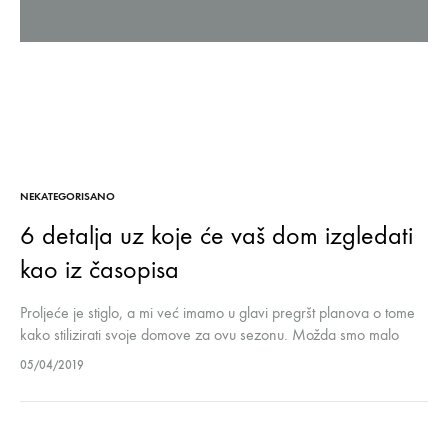
NEKATEGORISANO
6 detalja uz koje će vaš dom izgledati
kao iz časopisa
Proljeće je stiglo, a mi već imamo u glavi pregršt planova o tome
kako stilizirati svoje domove za ovu sezonu. Možda smo malo
pristrasni, ali svaka isprika nam je dobrodošla…
05/04/2019