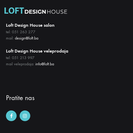
Loft Design House salon
tel: 051 263 277
mail:
design@loft.ba
Loft Design House veleprodaja
tel: 051 213 997
mail veleprodaja:
info@loft.ba
Pratite nas