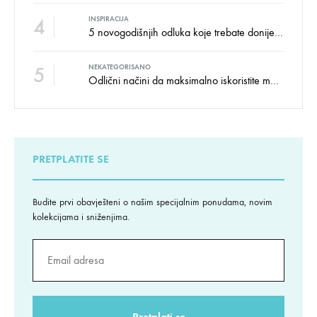
4
INSPIRACIJA
5 novogodišnjih odluka koje trebate donijeti u vezi izgleda doma
5
NEKATEGORISANO
Odlični načini da maksimalno iskoristite male prostore
PRETPLATITE SE
Budite prvi obavješteni o našim specijalnim ponudama, novim
kolekcijama i sniženjima.