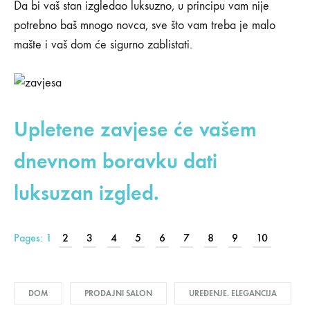
salon
Da bi vaš stan izgledao luksuzno, u principu vam nije
namještaja
potrebno baš mnogo novca, sve što vam treba je malo
mašte i vaš dom će sigurno zablistati.
02/01/2019
0
SHARE
Upletene zavjese će vašem
KOMENTARI
ISKLJUČENI
dnevnom boravku dati
ZA
JEDNOSTAVNI
NAČINI
luksuzan izgled.
DA
VAŠ
DOM
IZGLEDA
Pages:
1
2
3
4
5
6
7
8
9
10
KAO
SALON
NAMJEŠTAJA
DOM
PRODAJNI SALON
UREĐENJE. ELEGANCIJA