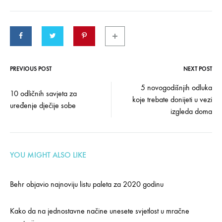
PREVIOUS POST
NEXT POST
Post
5 novogodišnjih odluka
10 odličnih savjeta za
koje trebate donijeti u vezi
navigation
uređenje dječije sobe
izgleda doma
YOU MIGHT ALSO LIKE
Behr objavio najnoviju listu paleta za 2020 godinu
Kako da na jednostavne načine unesete svjetlost u mračne