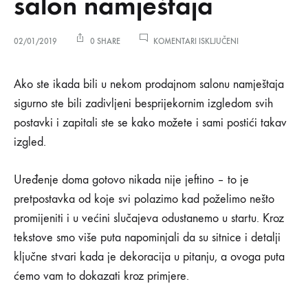
salon namještaja
ZA
02/01/2019
0 SHARE
KOMENTARI ISKLJUČENI
JEDNOSTAVNI
NAČINI
Jednostavni
DA
Ako ste ikada bili u nekom prodajnom salonu namještaja
VAŠ
sigurno ste bili zadivljeni besprijekornim izgledom svih
DOM
načini
IZGLEDA
postavki i zapitali ste se kako možete i sami postići takav
KAO
izgled.
SALON
da
NAMJEŠTAJA
vaš
Uređenje doma gotovo nikada nije jeftino – to je
pretpostavka od koje svi polazimo kad poželimo nešto
dom
promijeniti i u većini slučajeva odustanemo u startu. Kroz
tekstove smo više puta napominjali da su sitnice i detalji
izgleda
ključne stvari kada je dekoracija u pitanju, a ovoga puta
kao
ćemo vam to dokazati kroz primjere.