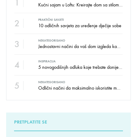
1
Kućni sajam u Loftu: Kreirajte dom sa stilom i udobnošću uz velike uštede!
2
PRAKTIČNI SAVJETI
10 odličnih savjeta za uređenje dječije sobe
3
NEKATEGORISANO
Jednostavni načini da vaš dom izgleda kao salon namještaja
4
INSPIRACIJA
5 novogodišnjih odluka koje trebate donijeti u vezi izgleda doma
5
NEKATEGORISANO
Odlični načini da maksimalno iskoristite male prostore
PRETPLATITE SE