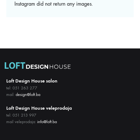
Instagram did not return any images.
Loft Design House salon
tel: 051 263 277
mail:
design@loft.ba
Loft Design House veleprodaja
tel: 051 213 997
mail veleprodaja:
info@loft.ba