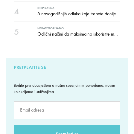
4
INSPIRACIJA
5 novogodišnjih odluka koje trebate donijeti u vezi izgleda doma
5
NEKATEGORISANO
Odlični načini da maksimalno iskoristite male prostore
PRETPLATITE SE
Budite prvi obavješteni o našim specijalnim ponudama, novim
kolekcijama i sniženjima.