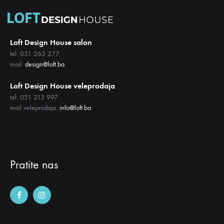
Loft Design House salon
tel: 051 263 277
mail:
design@loft.ba
Loft Design House veleprodaja
tel: 051 213 997
mail veleprodaja:
info@loft.ba
Pratite nas