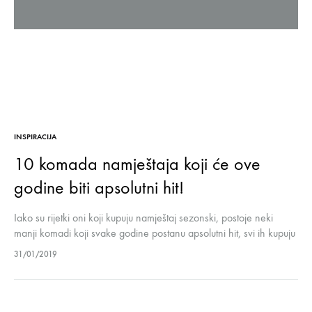
INSPIRACIJA
10 komada namještaja koji će ove
godine biti apsolutni hit!
Iako su rijetki oni koji kupuju namještaj sezonski, postoje neki
manji komadi koji svake godine postanu apsolutni hit, svi ih kupuju
i možete ih vidjeti na svakoj drugoj fotografiji interijera,…
31/01/2019