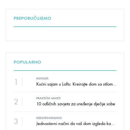
PREPORUČUJEMO
POPULARNO
1
NOVOSTI
Kućni sajam u Loftu: Kreirajte dom sa stilom i udobnošću uz velike uštede!
2
PRAKTIČNI SAVJETI
10 odličnih savjeta za uređenje dječije sobe
3
NEKATEGORISANO
Jednostavni načini da vaš dom izgleda kao salon namještaja